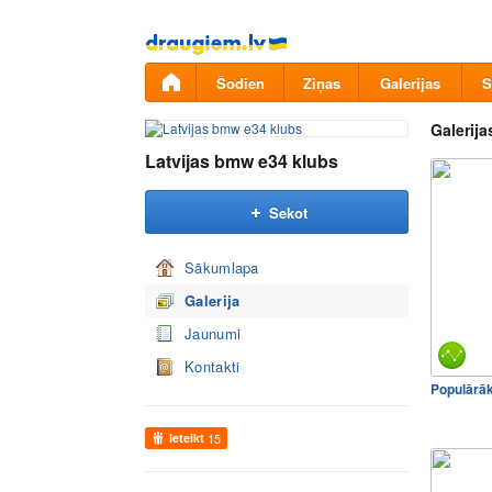
Pāriet
uz
saturu
Šodien
Ziņas
Galerijas
S
Galerija
Latvijas bmw e34 klubs
Sekot
Sākumlapa
Galerija
Jaunumi
Kontakti
Populārā
Ieteikt
15