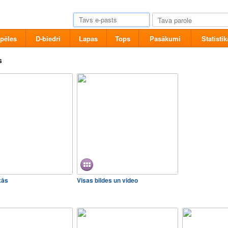
pēles
D-biedri
Lapas
Tops
Pasākumi
Statistik
s
kās
Visas bildes un video