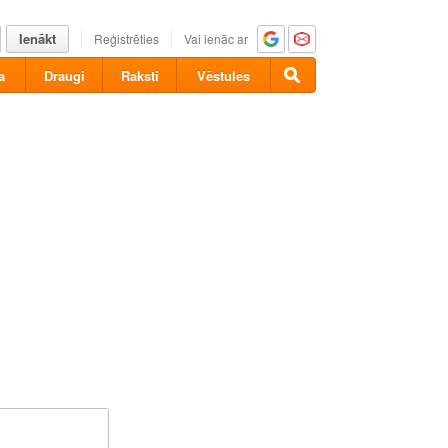
Ienākt
Reģistrēties
Vai ienāc ar
a
Draugi
Raksti
Vēstules