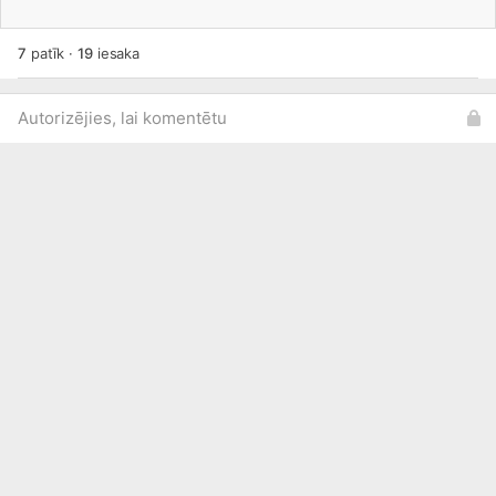
7
patīk
·
19
iesaka
Autorizējies, lai komentētu