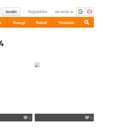
Ienākt
Reģistrēties
Vai ienāc ar
a
Draugi
Raksti
Vēstules
4
2
2