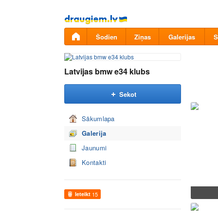
Pāriet
uz
saturu
Šodien
Ziņas
Galerijas
S
Latvijas bmw e34 klubs
Sekot
Sākumlapa
Galerija
Jaunumi
Kontakti
Ieteikt
15