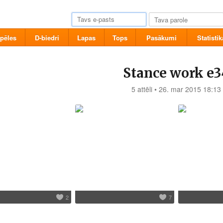
pēles
D-biedri
Lapas
Tops
Pasākumi
Statistik
Stance work e3
5 attēli • 26. mar 2015 18:13
2
7