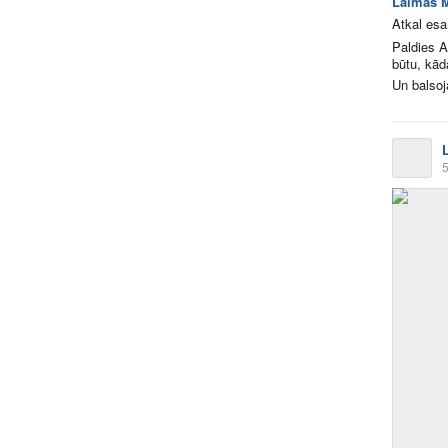
Laimas M
Atkal esa
Paldies A
būtu, kād
Un balsoj
5