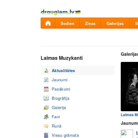
Pāriet
uz
saturu
Šodien
Ziņas
Galerijas
S
Galerija
Laimas Muzykanti
Aktualitātes
Jaunumi
Pasākumi
Biogrāfija
Galerija
Fani
Jaunum
Runā
Viesu grāmata