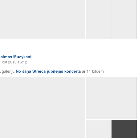
Laimas Muzykanti
. okt 2016 16:12
 galeriju
No Jāņa Streiča jubilejas koncerta
ar
11 bildēm