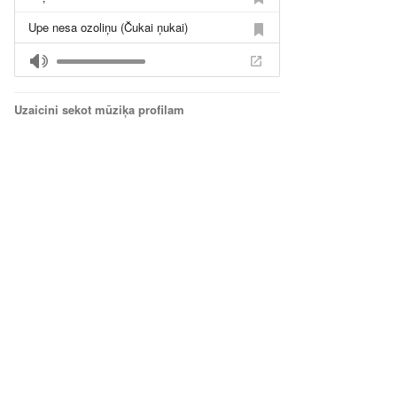
Upe nesa ozoliņu (Čukai ņukai)
Gauži raud saulīte - feat. LLB etnogrāfiskais orķestris
Lielais Jānis
Uzaicini sekot mūziķa profilam
Muote
Krūga Madaleņa (ska-polka MIX)
Sorgeņģeļs
Čigans
Jauna meita
Pīsacieļu reitā agri
Touli dzeivoj
Kur Gaismena
Putni