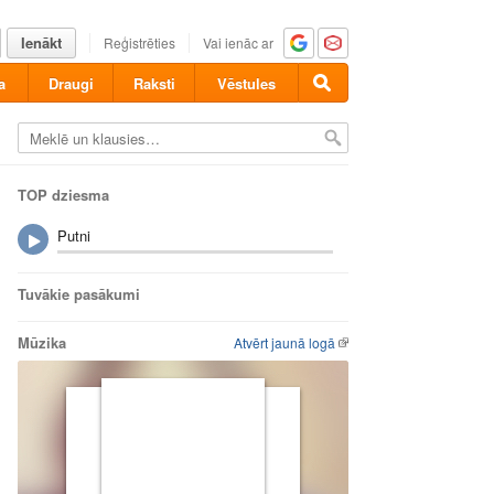
Ienākt
Reģistrēties
Vai ienāc ar
a
Draugi
Raksti
Vēstules
TOP dziesma
Putni
Tuvākie pasākumi
Mūzika
Atvērt jaunā logā