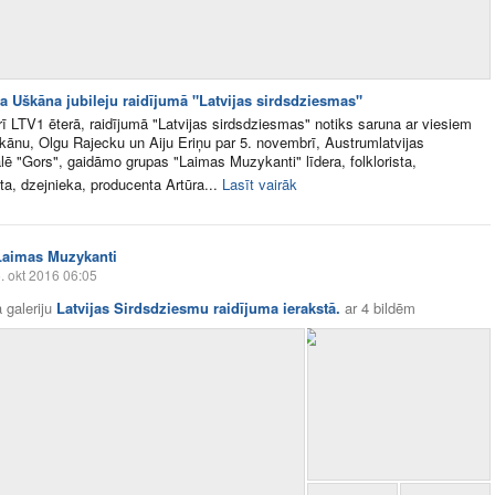
ra Uškāna jubileju raidījumā "Latvijas sirdsdziesmas"
rī LTV1 ēterā, raidījumā "Latvijas sirdsdziesmas" notiks saruna ar viesiem
kānu, Olgu Rajecku un Aiju Eriņu par 5. novembrī, Austrumlatvijas
lē "Gors", gaidāmo grupas "Laimas Muzykanti" līdera, folklorista,
a, dzejnieka, producenta Artūra...
Lasīt vairāk
Laimas Muzykanti
. okt 2016 06:05
 galeriju
Latvijas Sirdsdziesmu raidījuma ierakstā.
ar
4 bildēm