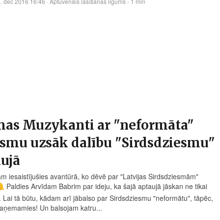
. dec 2016 16:46
· Aptuvenais lasīšanas ilgums - 1 min
mas Muzykanti ar "neformāta"
esmu uzsāk dalību "Sirdsdziesmu"
ujā
am iesaistījušies avantūrā, ko dēvē par "Latvijas Sirdsdziesmām"
Paldies Arvīdam Babrim par ideju, ka šajā aptaujā jāskan ne tikai
. Lai tā būtu, kādam arī jābalso par Sirdsdziesmu "neformātu", tāpēc,
saņemamies! Un balsojam katru...