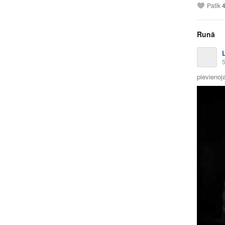
Patīk
Runā
5
pievienoja