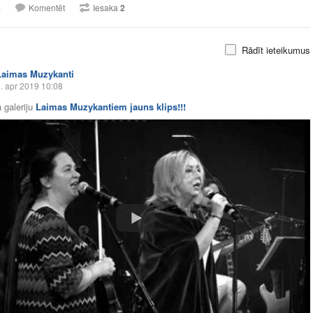
4
Komentēt
Iesaka
2
Rādīt ieteikumus
Laimas Muzykanti
. apr 2019 10:08
 galeriju
Laimas Muzykantiem jauns klips!!!