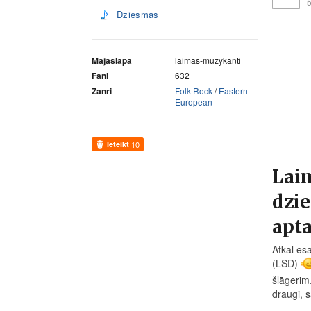
5
Dziesmas
Mājaslapa
laimas-muzykanti
Fani
632
Žanri
Folk Rock
/
Eastern
European
Ieteikt
10
Lai
dzi
apta
Atkal es
(LSD)
šlāgerim
draugi, 