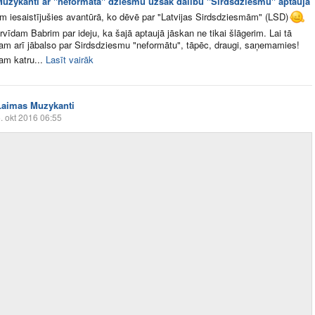
uzykanti ar "neformāta" dziesmu uzsāk dalību "Sirdsdziesmu" aptaujā
m iesaistījušies avantūrā, ko dēvē par "Latvijas Sirdsdziesmām" (LSD)
rvīdam Babrim par ideju, ka šajā aptaujā jāskan ne tikai šlāgerim. Lai tā
am arī jābalso par Sirdsdziesmu "neformātu", tāpēc, draugi, saņemamies!
am katru...
Lasīt vairāk
Laimas Muzykanti
. okt 2016 06:55