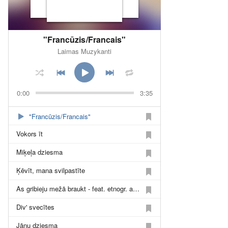
"Francūzis/Francais"
Laimas Muzykanti
0:00
3:35
"Francūzis/Francais"
Vokors īt
Miķeļa dziesma
Ķēvīt, mana svilpastīte
As gribieju mežā braukt - feat. etnogr. ans. "Vabaļis" & Natali Coton
Div' svecītes
Jāņu dziesma