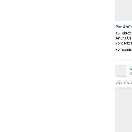
Par Artū
15. oktob
Artūru Uš
koncertzā
komponist
5
pievienoja