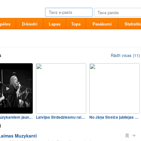
pēles
D-biedri
Lapas
Tops
Pasākumi
Statistik
s
Rādīt visas (11)
Laimas Muzykantiem jauns kl…
Latvijas Sirdsdziesmu raidī…
No Jāņa Streiča jubilejas k…
i
Laimas Muzykanti