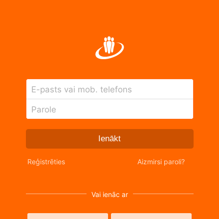
E-pasts vai mob. telefons
Parole
Ienākt
Reģistrēties
Aizmirsi paroli?
Vai ienāc ar