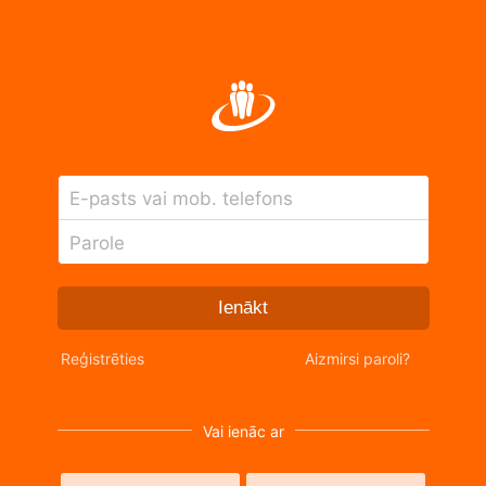
E-pasts vai mob. telefons
Parole
Ienākt
Reģistrēties
Aizmirsi paroli?
Vai ienāc ar