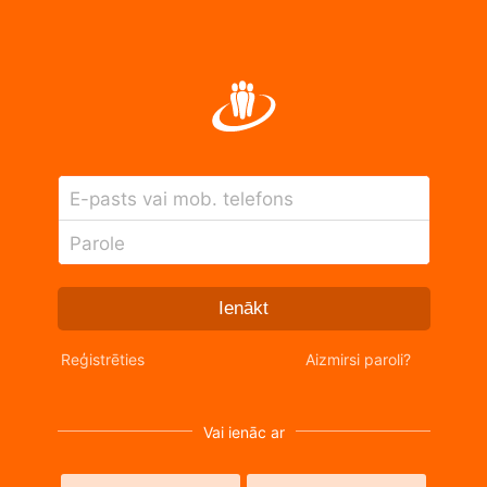
E-pasts vai mob. telefons
Parole
Ienākt
Reģistrēties
Aizmirsi paroli?
Vai ienāc ar