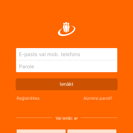
E-pasts vai mob. telefons
Parole
Ienākt
Reģistrēties
Aizmirsi paroli?
Vai ienāc ar