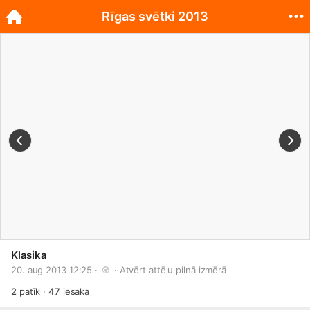
Rīgas svētki 2013
Klasika
20. aug 2013 12:25 · 
 · 
Atvērt attēlu pilnā izmērā
2
patīk
·
47
iesaka