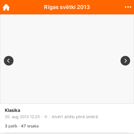
Rīgas svētki 2013
Klasika
20. aug 2013 12:25 · 
 · 
Atvērt attēlu pilnā izmērā
3
patīk
·
47
iesaka