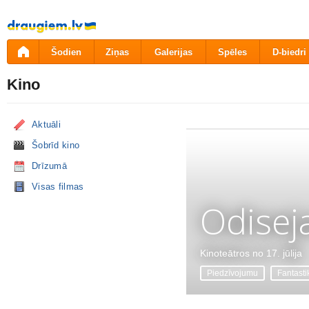
Pāriet
uz
saturu
Šodien
Ziņas
Galerijas
Spēles
D-biedri
Kino
Aktuāli
Šobrīd kino
Drīzumā
Visas filmas
Odisej
Kinoteātros no 17. jūlija
Piedzīvojumu
Fantasti