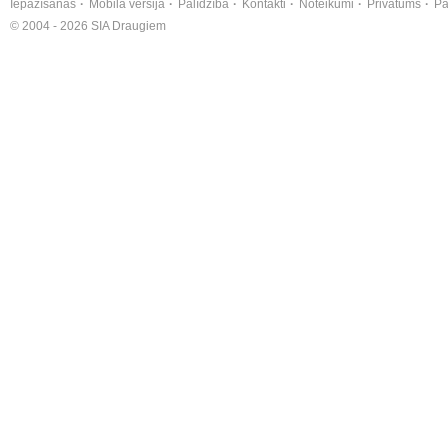
Iepazīšanās
Mobilā versija
Palīdzība
Kontakti
Noteikumi
Privātums
Pa
© 2004 - 2026 SIA Draugiem