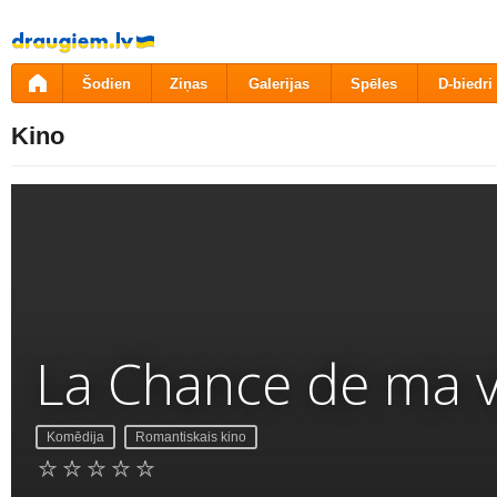
Pāriet
uz
saturu
Šodien
Ziņas
Galerijas
Spēles
D-biedri
Kino
La Chance de ma v
Komēdija
Romantiskais kino