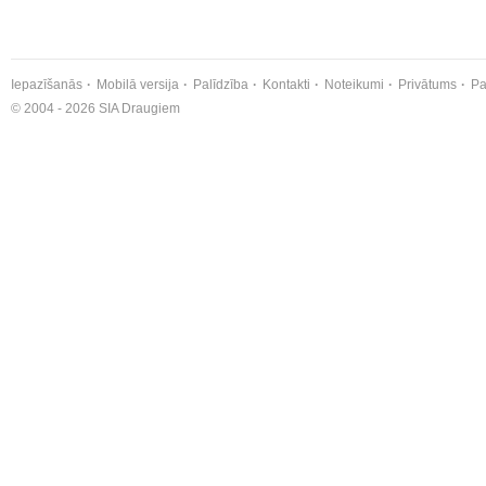
Iepazīšanās
Mobilā versija
Palīdzība
Kontakti
Noteikumi
Privātums
Pa
© 2004 - 2026 SIA Draugiem