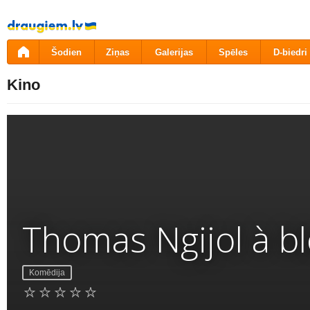
Pāriet
uz
saturu
Šodien
Ziņas
Galerijas
Spēles
D-biedri
Kino
Thomas Ngijol à bl
Komēdija