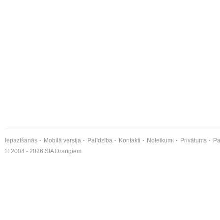
Iepazīšanās
Mobilā versija
Palīdzība
Kontakti
Noteikumi
Privātums
Pa
© 2004 - 2026 SIA Draugiem