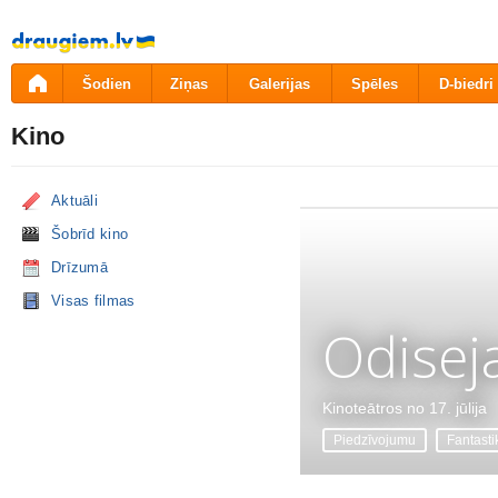
Pāriet
uz
saturu
Šodien
Ziņas
Galerijas
Spēles
D-biedri
Kino
Aktuāli
Šobrīd kino
Drīzumā
Visas filmas
Odisej
Kinoteātros no 17. jūlija
Piedzīvojumu
Fantasti