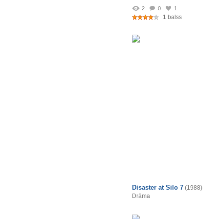
2
0
1
1 balss
Disaster at Silo 7
(1988)
Drāma