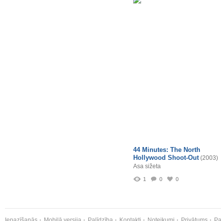
44 Minutes: The North
Hollywood Shoot-Out
(2003)
Asa sižeta
1
0
0
Iepazīšanās
Mobilā versija
Palīdzība
Kontakti
Noteikumi
Privātums
Pa