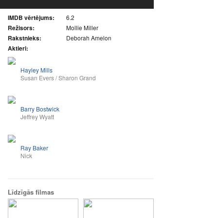
IMDB vērtējums:
6.2
Režisors:
Mollie Miller
Rakstnieks:
Deborah Amelon
Aktieri:
Hayley Mills
Susan Evers / Sharon Grand
Barry Bostwick
Jeffrey Wyatt
Ray Baker
Nick
Līdzīgās filmas