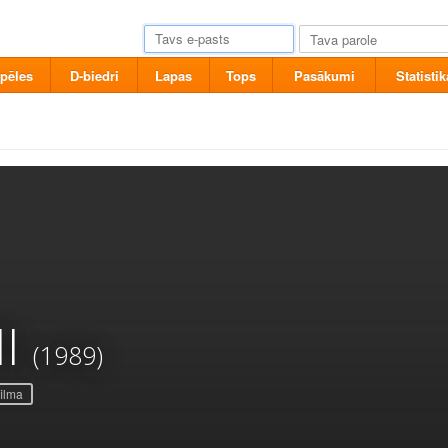
pēles
D-biedri
Lapas
Tops
Pasākumi
Statistik
I
(1989)
ilma