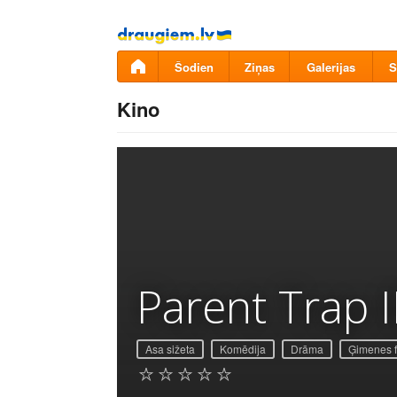
Pāriet
uz
saturu
Šodien
Ziņas
Galerijas
S
Kino
Parent Trap II
Asa sižeta
Komēdija
Drāma
Ģimenes f