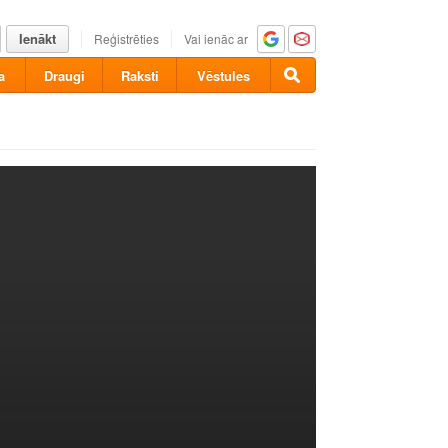
Ienākt
Reģistrēties
Vai ienāc ar
a
Draugi
Raksti
Vēstules