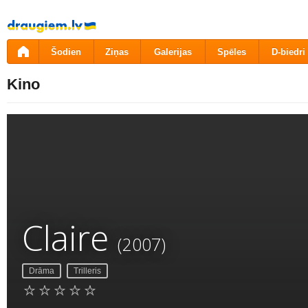
Pāriet
uz
saturu
Šodien
Ziņas
Galerijas
Spēles
D-biedri
Kino
Claire
(2007)
Drāma
Trilleris