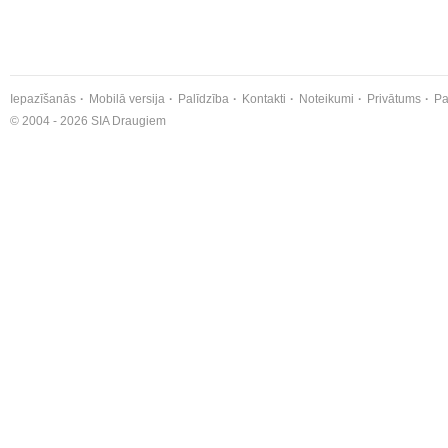
Iepazīšanās
Mobilā versija
Palīdzība
Kontakti
Noteikumi
Privātums
Pa
© 2004 - 2026 SIA Draugiem