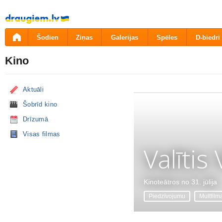
Pāriet
uz
saturu
Šodien
Ziņas
Galerijas
Spēles
D-biedri
Kino
Aktuāli
Šobrīd kino
Drīzumā
Visas filmas
Valītis
Kinoteātros no 31. jūlija
Piedzīvojumu
Multfilm