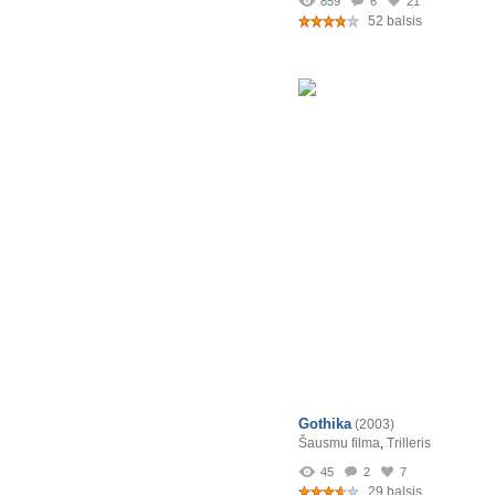
859
6
21
52 balsis
Gothika
(2003)
Šausmu filma
,
Trilleris
45
2
7
29 balsis