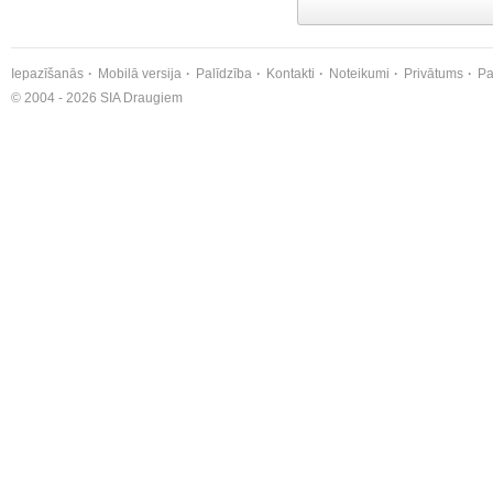
Iepazīšanās
Mobilā versija
Palīdzība
Kontakti
Noteikumi
Privātums
Pa
© 2004 - 2026 SIA Draugiem