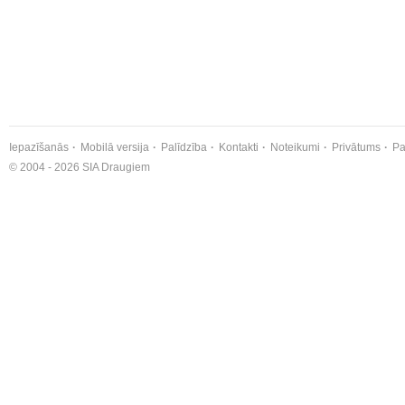
Iepazīšanās
Mobilā versija
Palīdzība
Kontakti
Noteikumi
Privātums
Pa
© 2004 - 2026 SIA Draugiem