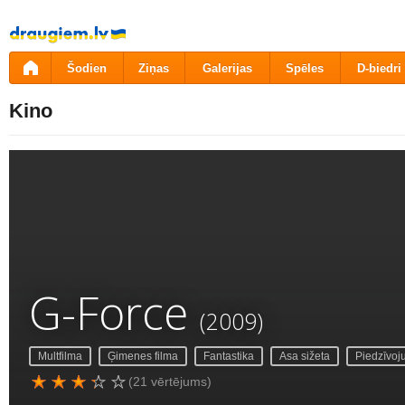
Pāriet
uz
saturu
Šodien
Ziņas
Galerijas
Spēles
D-biedri
Kino
G-Force
(2009)
Multfilma
Ģimenes filma
Fantastika
Asa sižeta
Piedzīvo
(21 vērtējums)