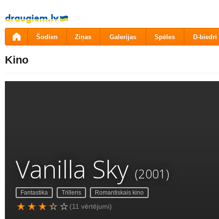
Pāriet
uz
saturu
Šodien
Ziņas
Galerijas
Spēles
D-biedri
Kino
Vanilla Sky
(2001)
Fantastika
Trilleris
Romantiskais kino
(11 vērtējumi)