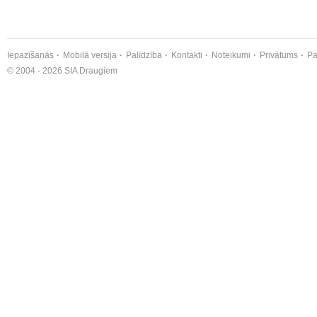
Iepazīšanās
Mobilā versija
Palīdzība
Kontakti
Noteikumi
Privātums
Pa
© 2004 - 2026 SIA Draugiem