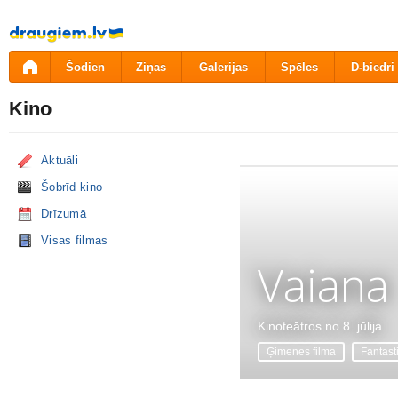
Pāriet
uz
saturu
Šodien
Ziņas
Galerijas
Spēles
D-biedri
Kino
Aktuāli
Šobrīd kino
Drīzumā
Visas filmas
Vaiana
Kinoteātros no 8. jūlija
Ģimenes filma
Fantast