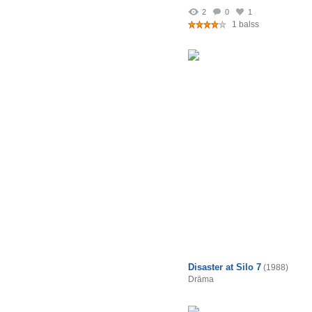
2
0
1
1 balss
Disaster at Silo 7
(1988)
Drāma