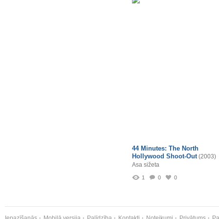
44 Minutes: The North
Hollywood Shoot-Out
(2003)
Asa sižeta
1
0
0
Iepazīšanās
Mobilā versija
Palīdzība
Kontakti
Noteikumi
Privātums
Pa