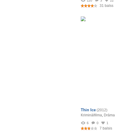
120
3
22
31 balss
Thin Ice
(2012)
Kriminālfilma
,
Drāma
6
0
1
7 balsis