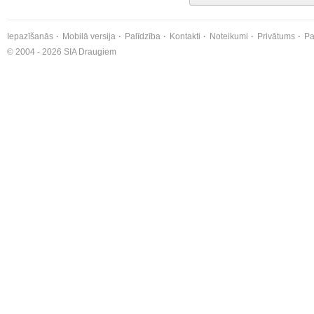
Iepazīšanās
Mobilā versija
Palīdzība
Kontakti
Noteikumi
Privātums
Pa
© 2004 - 2026 SIA Draugiem