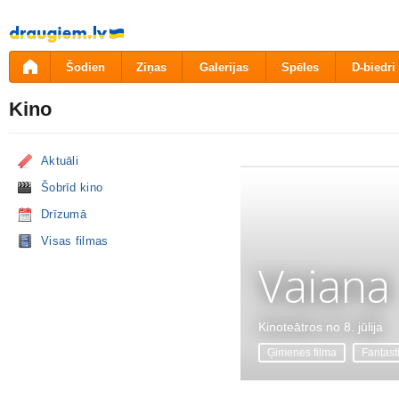
Pāriet
uz
saturu
Šodien
Ziņas
Galerijas
Spēles
D-biedri
Kino
Aktuāli
Šobrīd kino
Drīzumā
Visas filmas
Vaiana
Kinoteātros no 8. jūlija
Ģimenes filma
Fantast