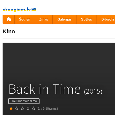
Pāriet
uz
saturu
Šodien
Ziņas
Galerijas
Spēles
D-biedri
Kino
Back in Time
(2015)
Dokumentālā filma
(1 vērtējums)