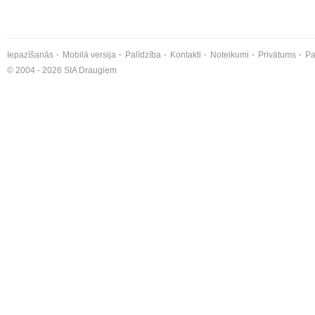
Iepazīšanās
Mobilā versija
Palīdzība
Kontakti
Noteikumi
Privātums
Pa
© 2004 - 2026 SIA Draugiem