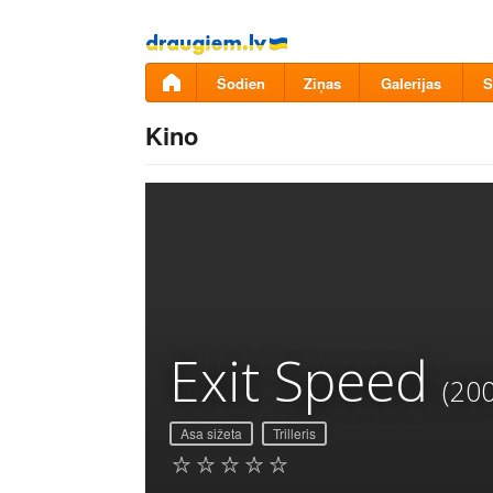
Pāriet
uz
saturu
Šodien
Ziņas
Galerijas
S
Kino
Exit Speed
(20
Asa sižeta
Trilleris