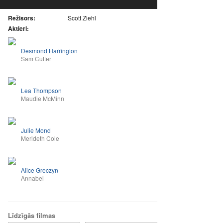
Režisors:
Scott Ziehl
Aktieri:
Desmond Harrington
Sam Cutter
Lea Thompson
Maudie McMinn
Julie Mond
Merideth Cole
Alice Greczyn
Annabel
Līdzīgās filmas