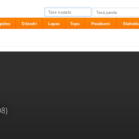
pēles
D-biedri
Lapas
Tops
Pasākumi
Statistik
08)