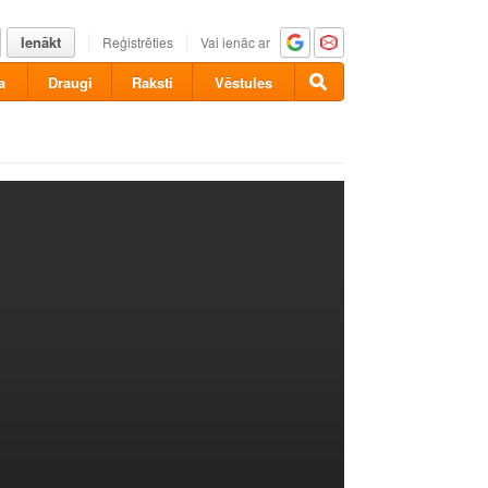
Ienākt
Reģistrēties
Vai ienāc ar
a
Draugi
Raksti
Vēstules