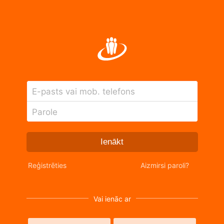
E-pasts vai mob. telefons
Parole
Ienākt
Reģistrēties
Aizmirsi paroli?
Vai ienāc ar