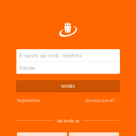
E-pasts vai mob. telefons
Parole
Ienākt
Reģistrēties
Aizmirsi paroli?
Vai ienāc ar