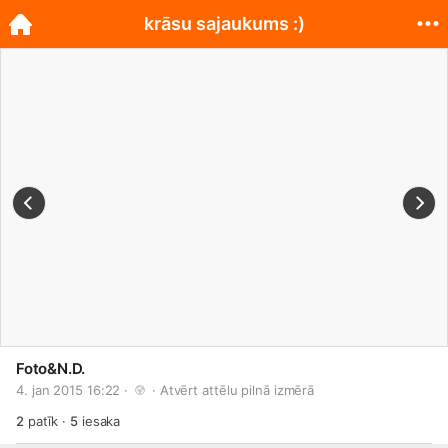
krāsu sajaukums :)
Foto&N.D.
4. jan 2015 16:22 · 
 · 
Atvērt attēlu pilnā izmērā
2
patīk
·
5
iesaka