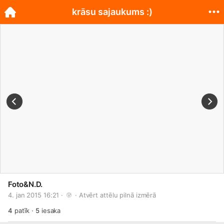
krāsu sajaukums :)
Foto&N.D.
4. jan 2015 16:21 · 
 · 
Atvērt attēlu pilnā izmērā
4
patīk
·
5
iesaka