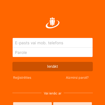
E-pasts vai mob. telefons
Parole
Ienākt
Reģistrēties
Aizmirsi paroli?
Vai ienāc ar