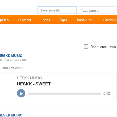
pēles
D-biedri
Lapas
Tops
Pasākumi
Statistik
Rādīt ieteikumus
HESKK MUSIC
8. mai 2014 22:00
a jaunu dziesmu
HESKK MUSIC
HESKK - SWEET
0:52
HESKK MUSIC