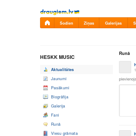
Pāriet
uz
saturu
Šodien
Ziņas
Galerijas
S
Runā
HESKK MUSIC
Aktualitātes
1
Jaunumi
pievienoj
Pasākumi
Biogrāfija
Galerija
Fani
Runā
Viesu grāmata