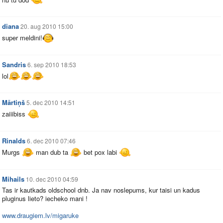
diana
20. aug 2010 15:00
super meldini!
Sandris
6. sep 2010 18:53
lol
Mārtiņš
5. dec 2010 14:51
zaiiibiss
Rinalds
6. dec 2010 07:46
Murgs
man dub ta
bet pox labi
Mihails
10. dec 2010 04:59
Tas ir kautkads oldschool dnb. Ja nav noslepums, kur taisi un kadus
pluginus lieto? iecheko mani !
www.draugiem.lv/migaruke