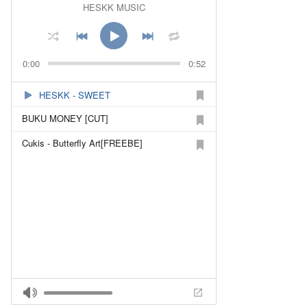
HESKK MUSIC
0:00
0:52
HESKK - SWEET
BUKU MONEY [CUT]
Cukis - Butterfly Art[FREEBE]