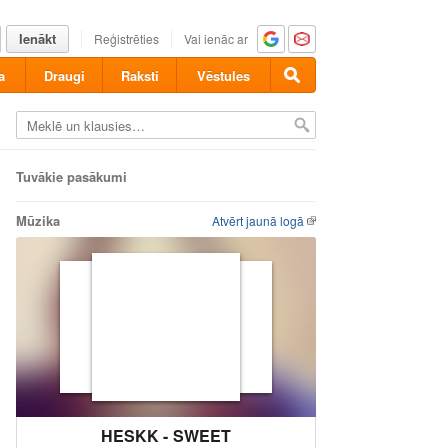
Ienākt
Reģistrēties
Vai ienāc ar
a
Draugi
Raksti
Vēstules
Tuvākie pasākumi
Mūzika
Atvērt jaunā logā
HESKK - SWEET