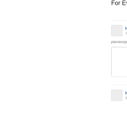
For E
1
pievienoj
3