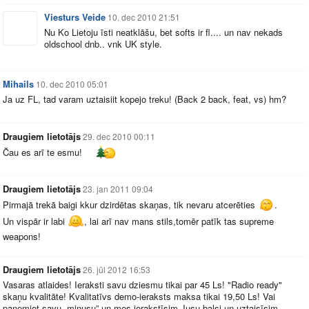
Viesturs Veide
10. dec 2010 21:51
Nu Ko Lietoju īsti neatklāšu, bet softs ir fl.... un nav nekads
oldschool dnb.. vnk UK style.
Mihails
10. dec 2010 05:01
Ja uz FL, tad varam uztaisiit kopejo treku! (Back 2 back, feat, vs) hm?
Draugiem lietotājs
29. dec 2010 00:11
Čau es arī te esmu!
Draugiem lietotājs
23. jan 2011 09:04
Pirmajā trekā baigi kkur dzirdētas skaņas, tik nevaru atcerēties
.
Un vispār ir labi
, lai arī nav mans stils,tomēr patīk tas supreme
weapons!
Draugiem lietotājs
26. jūl 2012 16:53
Vasaras atlaides! Ieraksti savu dziesmu tikai par 45 Ls! "Radio ready"
skaņu kvalitāte! Kvalitatīvs demo-ieraksts maksa tikai 19,50 Ls! Vai
paņemiet savu „minusu” un mes ierakstīsim Jusu balsi un uztaisīsim