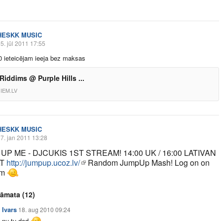
HESKK MUSIC
5. jūl 2011 17:55
 ieteicējam ieeja bez maksas
Riddims @ Purple Hills ...
IEM.LV
HESKK MUSIC
7. jan 2011 13:28
UP ME - DJCUKIS 1ST STREAM! 14:00 UK / 16:00 LATIVAN
AT
http://jumpup.ucoz.lv/
Random JumpUp Mash! Log on on
om
rāmata
(12)
Ivars
18. aug 2010 09:24
nu tu dod