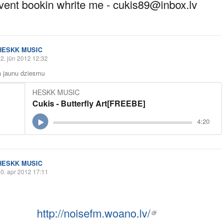
vent bookin whrite me - cukis89@
inbox.lv
HESKK MUSIC
2. jūn 2012 12:32
a jaunu dziesmu
HESKK MUSIC
Cukis - Butterfly Art[FREEBE]
4:20
HESKK MUSIC
0. apr 2012 17:11
http://noisefm.woano.lv/