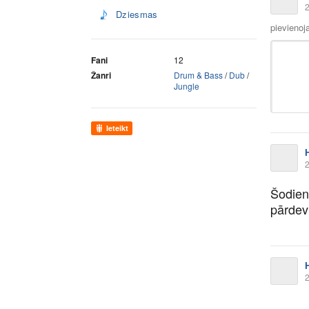
2
Dziesmas
pievienoj
Fani
12
Žanri
Drum & Bass
/
Dub
/
Jungle
Ieteikt
2
Šodien 
pārdev
2