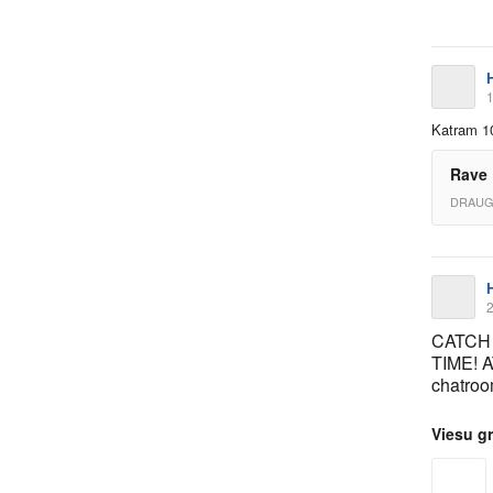
1
Katram 10
Rave 
DRAUG
2
CATCH 
TIME! 
chatro
Viesu g