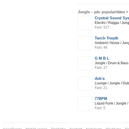
Jungle –
pēc popularitātes
Crystral Sound Sy
Electro / Ragga / Jun
Fani: 527
Twrch Trwyth
Ambient / Noise / Jun
Fani: 46
G M B L
Jungle / Drum & Bass
Fani: 27
dub'a
Lounge / Jungle / Du
Fani: 21
77BPM
Liquid Funk / Jungle 
Fani: 5