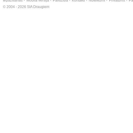
Iepazīšanās
Mobilā versija
Palīdzība
Kontakti
Noteikumi
Privātums
Pa
© 2004 - 2026 SIA Draugiem