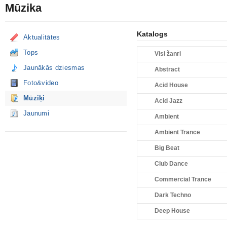
Mūzika
Katalogs
Aktualitātes
Tops
Visi žanri
Jaunākās dziesmas
Abstract
Foto&video
Acid House
Mūziķi
Acid Jazz
Jaunumi
Ambient
Ambient Trance
Big Beat
Club Dance
Commercial Trance
Dark Techno
Deep House