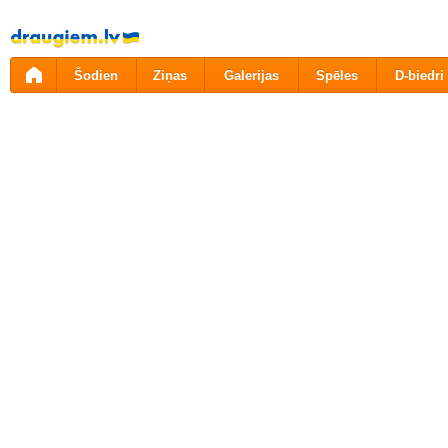
Pāriet
uz
saturu
Šodien
Ziņas
Galerijas
Spēles
D-biedri