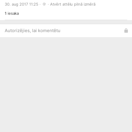
pavārmākslas eksperte Signe Meirāne kopā ar enerģisko TV
30. aug 2017 11:25 · 
 · 
Atvērt attēlu pilnā izmērā
kulinārijas šova „La Dolce Vita” vadītāju Roberto Meloni!
Paldies enerģiskajiem un zinošajiem ekspertiem, kā arī
1
iesaka
zinātkārajiem pasākuma apmeklētājiem! Labi būt veselam!
Autorizējies, lai komentētu