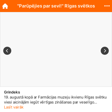
"Parūpējies par sevi!" Rīgas svētkos
Grindeks
19. augustā kopā ar Farmācijas muzeju ikvienu Rīgas svētku
viesi aicinājām iegūt vērtīgas zināšanas par veselīgo
kokteiļu jeb smūtiju gatavošanu, ar kurām dalījās
Lasīt vairāk