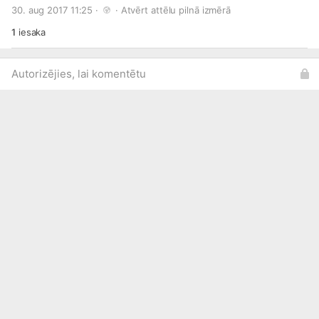
pavārmākslas eksperte Signe Meirāne kopā ar enerģisko TV
30. aug 2017 11:25 · 
 · 
Atvērt attēlu pilnā izmērā
kulinārijas šova „La Dolce Vita” vadītāju Roberto Meloni!
Paldies enerģiskajiem un zinošajiem ekspertiem, kā arī
1
iesaka
zinātkārajiem pasākuma apmeklētājiem! Labi būt veselam!
Autorizējies, lai komentētu