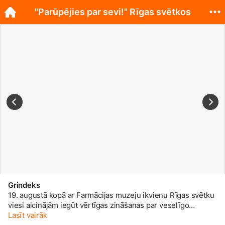
"Parūpējies par sevi!" Rīgas svētkos
Grindeks
19. augustā kopā ar Farmācijas muzeju ikvienu Rīgas svētku
viesi aicinājām iegūt vērtīgas zināšanas par veselīgo
kokteiļu jeb smūtiju gatavošanu, ar kurām dalījās
Lasīt vairāk