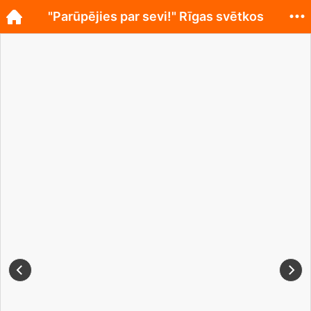
"Parūpējies par sevi!" Rīgas svētkos