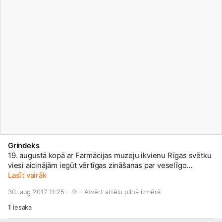
Grindeks
19. augustā kopā ar Farmācijas muzeju ikvienu Rīgas svētku
viesi aicinājām iegūt vērtīgas zināšanas par veselīgo
kokteiļu jeb smūtiju gatavošanu, ar kurām dalījās
Lasīt vairāk
pavārmākslas eksperte Signe Meirāne kopā ar enerģisko TV
30. aug 2017 11:25 · 
 · 
Atvērt attēlu pilnā izmērā
kulinārijas šova „La Dolce Vita” vadītāju Roberto Meloni!
Paldies enerģiskajiem un zinošajiem ekspertiem, kā arī
1
iesaka
zinātkārajiem pasākuma apmeklētājiem! Labi būt veselam!