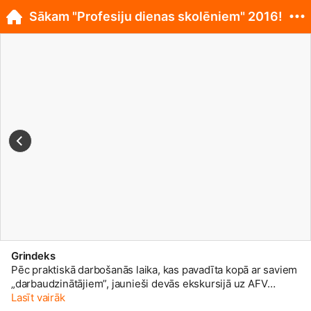
Sākam "Profesiju dienas skolēniem" 2016!
Grindeks
Pēc praktiskā darbošanās laika, kas pavadīta kopā ar saviem
„darbaudzinātājiem”, jaunieši devās ekskursijā uz AFV
ražošanas nodaļu, bet dienas noslēgumā par saviem
Lasīt vairāk