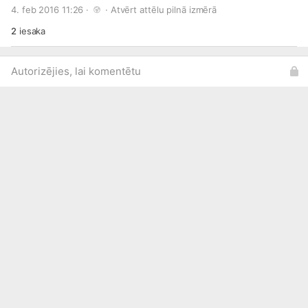
gūtajiem iespaidiem dalījās gan skolēni, gan vērtējumu
4. feb 2016 11:26 · 
 · 
Atvērt attēlu pilnā izmērā
izteica mūsu darbinieki, kas pavadīja ar tiem kopā dienu.
Juris Bundulis jauniešiem pasniedza atzinības rakstus no
2
iesaka
«Grindeks».
Autorizējies, lai komentētu