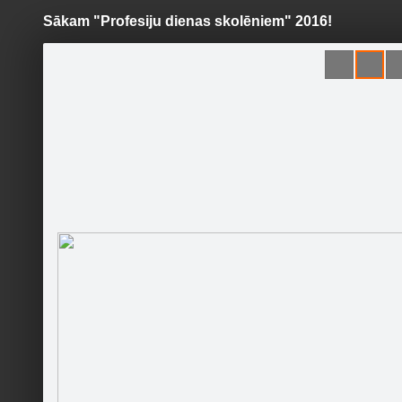
Sākam "Profesiju dienas skolēniem" 2016!
Pāriet
uz
saturu
Šodien
Ziņas
Galerijas
S
Grindeks
Oficiālā lapa
Sekot
Sākums