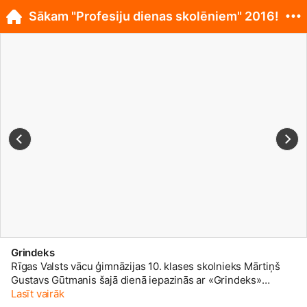
Sākam "Profesiju dienas skolēniem" 2016!
Grindeks
Rīgas Valsts vācu ģimnāzijas 10. klases skolnieks Mārtiņš
Gustavs Gūtmanis šajā dienā iepazinās ar «Grindeks»
Kvalitātes kontroles laboratorijas Mikrobioloģijas grupas
Lasīt vairāk