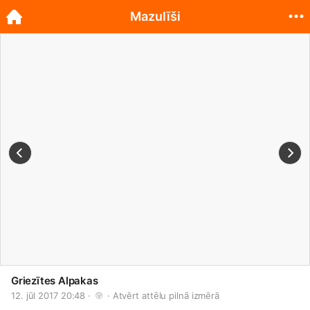
Mazulīši
Griezītes Alpakas
12. jūl 2017 20:48 · 
 · 
Atvērt attēlu pilnā izmērā