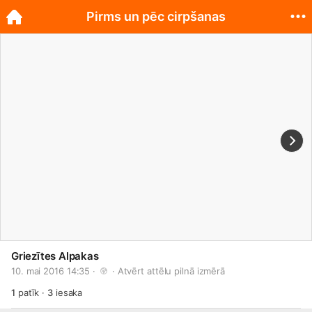
Pirms un pēc cirpšanas
Griezītes Alpakas
10. mai 2016 14:35 · 
 · 
Atvērt attēlu pilnā izmērā
1
patīk
·
3
iesaka