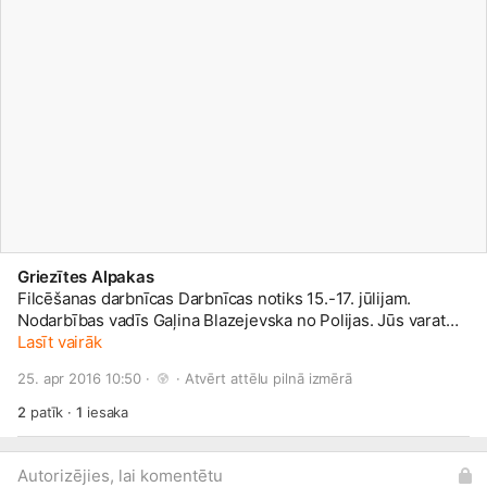
Griezītes Alpakas
Filcēšanas darbnīcas Darbnīcas notiks 15.-17. jūlijam.
Nodarbības vadīs Gaļina Blazejevska no Polijas. Jūs varat
apmeklēt vienu, divas vai visas trīs dienas. Produktu cena
Lasīt vairāk
15. jūlijs - zeķes 30 eiro 16. jūlijs - soma 40 eiro 17. jūlijs -
25. apr 2016 10:50 · 
 · 
Atvērt attēlu pilnā izmērā
šalle 40 eiro Cenā iekļauts: Iepazīšanās ar alpakām, no
kurām konkrētai dienai un konkrētam darbam ir ņemta
2
patīk
·
1
iesaka
vilna,Visi nepieciešamie materiāli, no kā izgatavot gatavo
produktu,Pusdienas un atspirdzinājumi visas dienas
garumā. Atlaides: Cenas no € 25 - € 35 vienai personai /
Autorizējies, lai komentētu