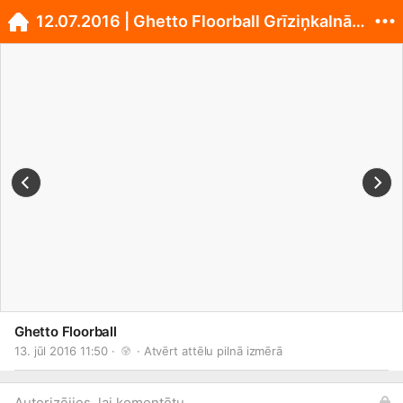
12.07.2016 | Ghetto Floorball Grīziņkalnā U14&U16
Ghetto Floorball
13. jūl 2016 11:50 · 
 · 
Atvērt attēlu pilnā izmērā
Autorizējies, lai komentētu