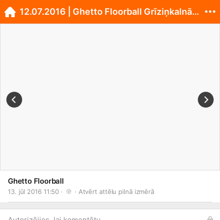
12.07.2016 | Ghetto Floorball Grīziņkalnā U14&U16
Ghetto Floorball
13. jūl 2016 11:50 · 
 · 
Atvērt attēlu pilnā izmērā
Autorizējies, lai komentētu