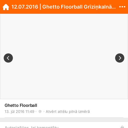
12.07.2016 | Ghetto Floorball Grīziņkalnā U14&U16
Ghetto Floorball
13. jūl 2016 11:49 · 
 · 
Atvērt attēlu pilnā izmērā
Autorizējies, lai komentētu