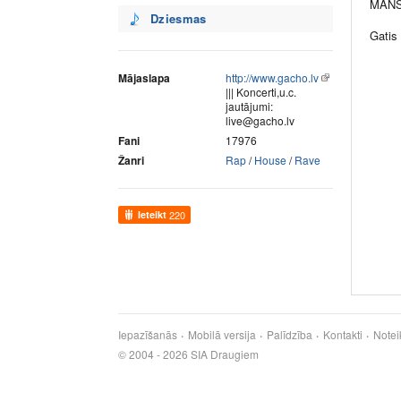
Dziesmas
Gatis 
Mājaslapa
http://www.gacho.lv
||| Koncerti,u.c.
jautājumi:
live@gacho.lv
Fani
17976
Žanri
Rap
/
House
/
Rave
Ieteikt
220
Iepazīšanās
Mobilā versija
Palīdzība
Kontakti
Notei
© 2004 - 2026 SIA Draugiem