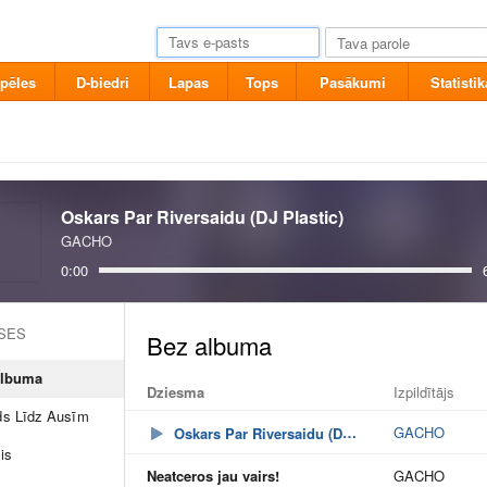
pēles
D-biedri
Lapas
Tops
Pasākumi
Statistik
Oskars Par Riversaidu (DJ Plastic)
GACHO
0:00
ASES
albuma
Dziesma
Izpildītājs
s Līdz Ausīm
GACHO
Oskars Par Riversaidu (DJ Plastic)
is
Neatceros jau vairs!
GACHO