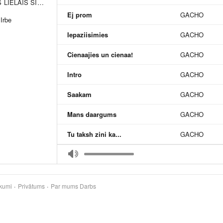
MANS LIELAIS SINGLS - Remixed
Ej prom
GACHO
Irbe
Iepaziisimies
GACHO
Cienaajies un cienaa!
GACHO
Intro
GACHO
Saakam
GACHO
Mans daargums
GACHO
Tu taksh zini ka...
GACHO
Muusu
GACHO
Kraaj mantu muuzhiibai
GACHO
kumi
Privātums
Par mums
Darbs
Zvaniem
GACHO
Dilli Dalli minku parkaa
GACHO