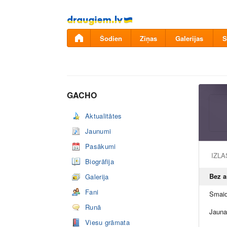
Pāriet
uz
saturu
Šodien
Ziņas
Galerijas
S
GACHO
Aktualitātes
Jaunumi
Pasākumi
IZL
Biogrāfija
Bez 
Galerija
Fani
Smaid
Runā
Jauna
Viesu grāmata