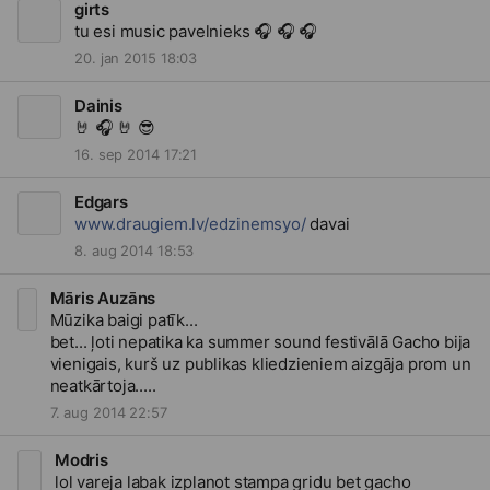
girts
tu esi music pavelnieks
🎧
🎧
🎧
20. jan 2015 18:03
Dainis
🤘
🎧
🤘
😎
16. sep 2014 17:21
Edgars
www.draugiem.lv/edzinemsyo/
davai
8. aug 2014 18:53
Māris Auzāns
Mūzika baigi patīk...
bet... ļoti nepatika ka summer sound festivālā Gacho bija
vienigais, kurš uz publikas kliedzieniem aizgāja prom un
neatkārtoja.....
7. aug 2014 22:57
Modris
lol vareja labak izplanot stampa gridu bet gacho