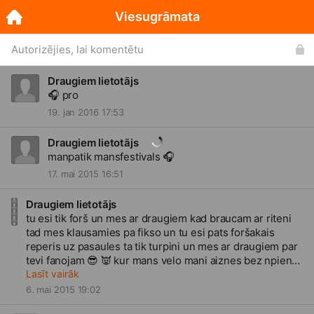
Viesugrāmata
Autorizējies, lai komentētu
Draugiem lietotājs
🎧
pro
19. jan 2016 17:53
Draugiem lietotājs
manpatik mansfestivals
🎧
17. mai 2015 16:51
Draugiem lietotājs
tu esi tik forš un mes ar draugiem kad braucam ar riteni
tad mes klausamies pa fikso un tu esi pats foršakais
reperis uz pasaules ta tik turpini un mes ar draugiem par
tevi fanojam
😎
👿
kur mans velo mani aiznes bez npiena
un bez maizes go go zila zale zaļa debes
Lasīt vairāk
6. mai 2015 19:02