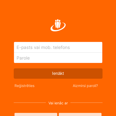
E-pasts vai mob. telefons
Parole
Ienākt
Reģistrēties
Aizmirsi paroli?
Vai ienāc ar