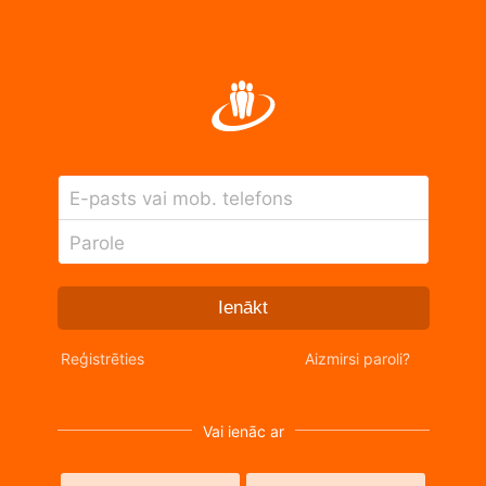
E-pasts vai mob. telefons
Parole
Ienākt
Reģistrēties
Aizmirsi paroli?
Vai ienāc ar