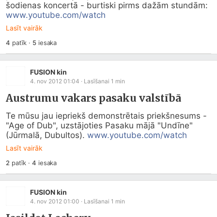
šodienas koncertā - burtiski pirms dažām stundām:   
www.youtube.com/watch
Lasīt vairāk
4
patīk
·
5
iesaka
FUSION kin
4. nov 2012 01:04
· Lasīšanai
1
min
Austrumu vakars pasaku valstībā
Te mūsu jau iepriekš demonstrētais priekšnesums - 
"Age of Dub", uzstājoties Pasaku mājā "Undīne" 
(Jūrmalā, Dubultos). 
www.youtube.com/watch
Lasīt vairāk
2
patīk
·
4
iesaka
FUSION kin
4. nov 2012 01:00
· Lasīšanai
1
min