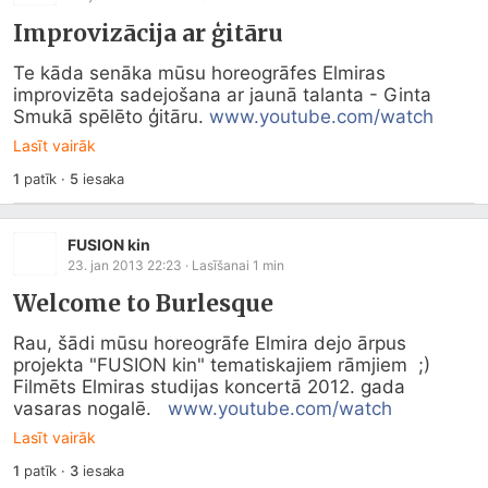
Improvizācija ar ģitāru
Te kāda senāka mūsu horeogrāfes Elmiras 
improvizēta sadejošana ar jaunā talanta - Ginta 
Smukā spēlēto ģitāru. 
www.youtube.com/watch
Lasīt vairāk
1
patīk
·
5
iesaka
FUSION kin
23. jan 2013 22:23
· Lasīšanai
1
min
Welcome to Burlesque
Rau, šādi mūsu horeogrāfe Elmira dejo ārpus 
projekta "FUSION kin" tematiskajiem rāmjiem  ;)  
Filmēts Elmiras studijas koncertā 2012. gada 
vasaras nogalē.   
www.youtube.com/watch
Lasīt vairāk
1
patīk
·
3
iesaka