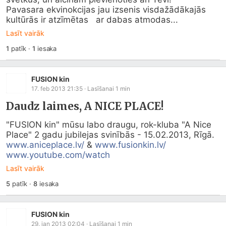
Pavasara ekvinokcijas jau izsenis visdažādākajās 
kultūrās ir atzīmētas   ar dabas atmodas...
Lasīt vairāk
1
patīk
·
1
iesaka
FUSION kin
17. feb 2013 21:35
· Lasīšanai
1
min
Daudz laimes, A NICE PLACE!
"FUSION kin" mūsu labo draugu, rok-kluba "A Nice 
Place" 2 gadu jubilejas svinībās - 15.02.2013, Rīgā. 
www.aniceplace.lv/
 & 
www.fusionkin.lv/
www.youtube.com/watch
Lasīt vairāk
5
patīk
·
8
iesaka
FUSION kin
29. jan 2013 02:04
· Lasīšanai
1
min