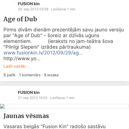
FUSION kin
29. sep 2012 05:58
· Lasīšanai
1
min
Age of Dub
Pirms divām dienām prezentējām savu jauno versiju 
par "Age of Dub" - šoreiz ar dzīvās uguns 
elementiem.           (ieraksts no jam-teātra šova 
"Pilnīgi Slepeni" izrādes pārtraukuma)         
www.fusionkin.lv/2012/09/29/ag...
http://www.yo...
Lasīt vairāk
5
patīk
·
1
komentārs
·
5
iesaka
FUSION kin
21. sep 2012 19:53
· Lasīšanai
1
min
Jaunas vēsmas
Vasaras beigās "Fusion Kin" radošo sastāvu 