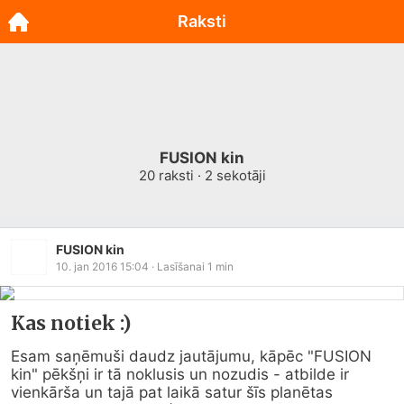
Raksti
FUSION kin
20
raksti ·
2
sekotāji
FUSION kin
10. jan 2016 15:04
· Lasīšanai
1
min
Kas notiek :)
Esam saņēmuši daudz jautājumu, kāpēc "FUSION 
kin" pēkšņi ir tā noklusis un nozudis - atbilde ir 
vienkārša un tajā pat laikā satur šīs planētas 