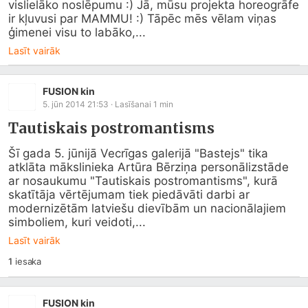
vislielāko noslēpumu :) Jā, mūsu projekta horeogrāfe 
ir kļuvusi par MAMMU! :) Tāpēc mēs vēlam viņas 
ģimenei visu to labāko,...
Lasīt vairāk
FUSION kin
5. jūn 2014 21:53
· Lasīšanai
1
min
Tautiskais postromantisms
Šī gada 5. jūnijā Vecrīgas galerijā "Bastejs" tika 
atklāta mākslinieka Artūra Bērziņa personālizstāde 
ar nosaukumu "Tautiskais postromantisms", kurā 
skatītāja vērtējumam tiek piedāvāti darbi ar 
modernizētām latviešu dievībām un nacionālajiem 
simboliem, kuri veidoti,...
Lasīt vairāk
1
iesaka
FUSION kin