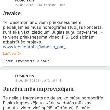
FUSION kin
22. dec 2012 02:43
· Lasīšanai
1
min
Awake
14. decembrī ar diviem priekšnesumiem 
piedalījāmies mūsu horeogrāfes studijas koncertā, 
kurā tika vākti ziedojumi Juglas suņu patversmei, - 
te viena priekšnesuma video. P.S. Ļoti aicinām 
atbalstīt šo projektu!      
www.labiedarbi.lv/lv/balso_par_...
Lasīt vairāk
1
patīk
·
1
komentārs
·
3
iesaka
FUSION kin
8. dec 2012 21:36
· Lasīšanai
1
min
Reizēm mēs improvizējam
Te neliels fragments no dejas, ko mūsu horeogrāfe 
Elmira improvizēja uz Kārļa veidotās mūzikas 
pamata (video viņš spēlē arī dūdas). Filmēts 