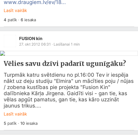
www.draugiem.lv/ev/18...
Lasīt vairāk
4
patīk
·
6
iesaka
FUSION kin
27. okt 2012 06:31
· Lasīšanai
1
min
Vēlies savu dzīvi padarīt ugunīgāku?
Turpmāk katru svētdienu no pl.16:00 Tev ir iespēja 
nākt uz deju studiju "Elmira" un mācīties poju / nūjas 
/ zobena kustības pie projekta "Fusion Kin" 
dalībnieka Kārļa Jirgena. Gaidīti visi - gan tie, kas 
vēlas apgūt pamatus, gan tie, kas kāro uzzināt 
jaunus trikus....
Lasīt vairāk
5
patīk
·
10
iesaka