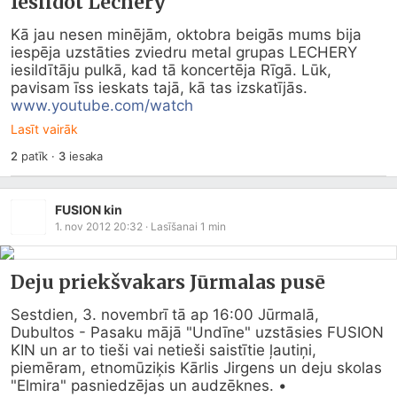
Iesildot Lechery
Kā jau nesen minējām, oktobra beigās mums bija 
iespēja uzstāties zviedru metal grupas LECHERY 
iesildītāju pulkā, kad tā koncertēja Rīgā. Lūk, 
pavisam īss ieskats tajā, kā tas izskatījās.   
www.youtube.com/watch
Lasīt vairāk
2
patīk
·
3
iesaka
FUSION kin
1. nov 2012 20:32
· Lasīšanai
1
min
Deju priekšvakars Jūrmalas pusē
Sestdien, 3. novembrī tā ap 16:00 Jūrmalā, 
Dubultos - Pasaku mājā "Undīne" uzstāsies FUSION 
KIN un ar to tieši vai netieši saistītie ļautiņi, 
piemēram, etnomūziķis Kārlis Jirgens un deju skolas 
"Elmira" pasniedzējas un audzēknes. • 