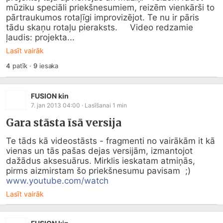
mūziku speciāli priekšnesumiem, reizēm vienkārši to 
pārtraukumos rotaļīgi improvizējot. Te nu ir pāris 
tādu skaņu rotaļu pieraksts.     Video redzamie 
ļaudis: projekta...
Lasīt vairāk
4
patīk
·
9
iesaka
FUSION kin
7. jan 2013 04:00
· Lasīšanai
1
min
Gara stāsta īsā versija
Te tāds kā videostāsts - fragmenti no vairākām it kā 
vienas un tās pašas dejas versijām, izmantojot 
dažādus aksesuārus. Mirklis ieskatam atmiņās, 
pirms aizmirstam šo priekšnesumu pavisam  ;)    
www.youtube.com/watch
Lasīt vairāk