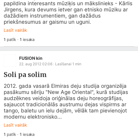
papildina interesants mūziķis un mākslinieks - Kārlis 
Jirgens, kura devums ietver gan etnisko mūziku ar 
dažādiem instrumentiem, gan dažādus 
priekšnesumus ar gaismu un uguni.
Lasīt vairāk
1
patīk
·
1
iesaka
FUSION kin
22. aug 2012 02:06
· Lasīšanai
1
min
Soli pa solim
2012. gada vasarā Elmiras deju studija organizēja 
pasākumu sēriju "New Age Oriental", kurā studijas 
audzēknes veidoja oriģinālas deju horeogrāfijas, 
sajaucot tradicionālās austrumu dejas vispirms ar 
tango, baletu un ielu dejām, vēlāk tam pievienojot 
modernu elektronisko...
Lasīt vairāk
1
patīk
·
1
iesaka