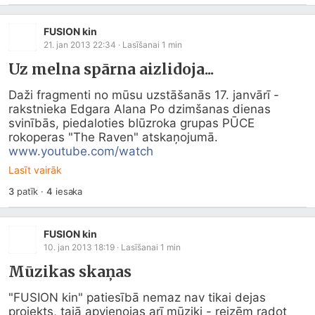
FUSION kin
21. jan 2013 22:34
· Lasīšanai
1
min
Uz melna spārna aizlidoja...
Daži fragmenti no mūsu uzstāšanās 17. janvārī - 
rakstnieka Edgara Alana Po dzimšanas dienas 
svinībās, piedaloties blūzroka grupas PŪCE 
rokoperas "The Raven" atskaņojumā. 
www.youtube.com/watch
Lasīt vairāk
3
patīk
·
4
iesaka
FUSION kin
10. jan 2013 18:19
· Lasīšanai
1
min
Mūzikas skaņas
"FUSION kin" patiesībā nemaz nav tikai dejas 
projekts, tajā apvienojas arī mūziķi - reizēm radot 