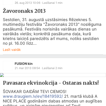
26. aug 2013 10:06
· Lasīšanai
1
min
Žavoronaks 2013
Sestdien, 31. augustā uzstāsimies Rēzeknes 5. 
multimediju festivāla "Žavoronaks 2013" noslēguma 
pasākumā. Festivāls norisinās vairākas dienas un 
vairākās vietās; konkrētā pasākuma daļa, kurā 
krietns laiciņš paredzēts arī mums, notiks sestdien 
no pl. 16.00 līdz...
Lasīt vairāk
FUSION kin
21. mar 2013 08:54
· Lasīšanai
2
min
Pavasara ekvinokcija - Ostaras nakts!
www.draugiem.lv/ev/18419592/
 21. martā klubā A 
NICE PLACE godināsim dabas atmodas un auglības 
svētkus, un aicinām pievienoties arī Tevi!       