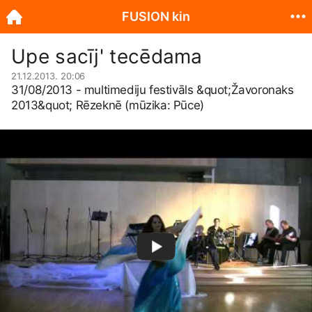
FUSION kin
Upe sacīj' tecēdama
21.12.2013. 20:06
31/08/2013 - multimediju festivāls &quot;Žavoronaks
2013&quot; Rēzeknē (mūzika: Pūce)