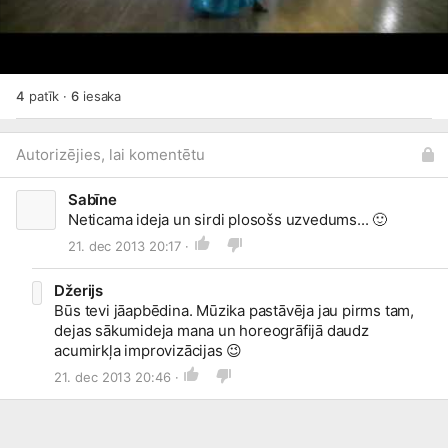
4
patīk
·
6
iesaka
Autorizējies, lai komentētu
Sabīne
Neticama ideja un sirdi plosošs uzvedums...
🙂
21. dec 2013 20:17 ·
Džerijs
Būs tevi jāapbēdina. Mūzika pastāvēja jau pirms tam,
dejas sākumideja mana un horeogrāfijā daudz
acumirkļa improvizācijas
😉
21. dec 2013 20:46 ·