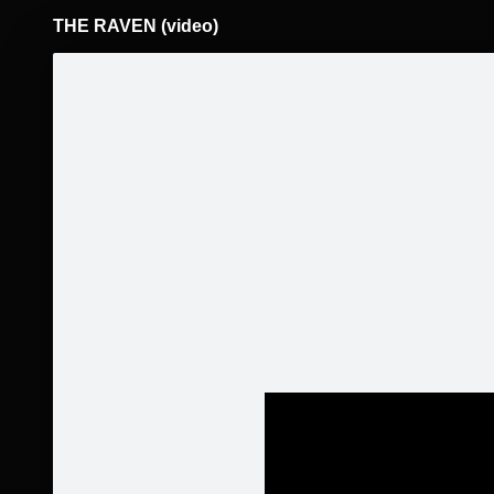
THE RAVEN (video)
Pāriet
uz
saturu
Šodien
Ziņas
Galerijas
S
FUSION kin
Sekot
Daži vid
kuru kop
multimed
Sākumlapa
Par projektu
Jaunumi
Galerija