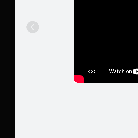
Partneri
Kontakti
Pasākumi
Daži vid
Ieteikt
Patīk
Pakalpojumi
Mobilā versija
Palīdzība
Kontakti
Reklāma
Darbs
Vairāk
© 2004 - 2026 SIA Draugiem