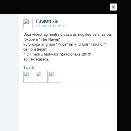
FUSION kin
23. sep 2013 16:12
Daži videofragmenti no vasaras nogales versijas par
rokoperu "The Raven",
Ienākt
Reģistrēties
Vai ienāc ar
kuru kopā ar grupu "Pūce" un vīru kori "Frachori"
demonstrējām
multimediju festivāla "Žavoronaks 2013"
a
Draugi
Raksti
Vēstules
apmeklētājiem.
3
patīk
eo)