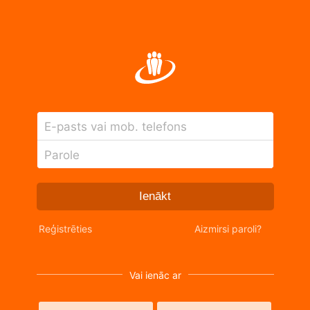
E-pasts vai mob. telefons
Parole
Ienākt
Reģistrēties
Aizmirsi paroli?
Vai ienāc ar